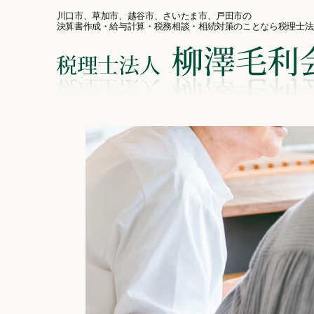
川口市、草加市、越谷市、さいたま市、戸田市の
決算書作成・給与計算・税務相談・相続対策のことなら税理士法
コ
ン
テ
ン
ツ
へ
ス
キ
ッ
プ